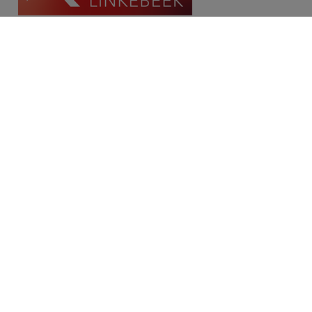
Contact
Place Communale/Gemeenteplein 10A
1630 Linkebeek
Tél: 02/380.79.60
Fax: 02/380.91.03
Email:
michael@immolinkebeek.be
​​​​​​Demandez une estimation gratuite →
Restez informé de notre offre →
Disclaimer
Privacy statement
Cookie policy
/
Paramètres des cookies