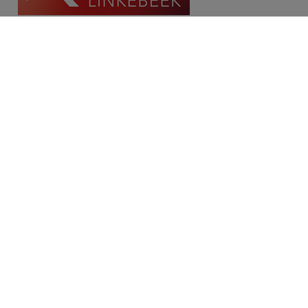
Contact
Place Communale/Gemeenteplein 10A
1630 Linkebeek
Tél: 02/380.79.60
Fax: 02/380.91.03
Email:
michael@immolinkebeek.be
​​​​​​Demandez une estimation gratuite →
Restez informé de notre offre →
Disclaimer
Privacy statement
Cookie policy
/
Paramètres des cookies