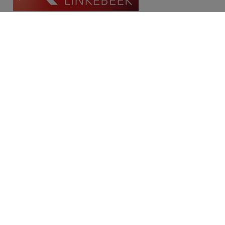
Contact
Place Communale/Gemeenteplein 10A
1630 Linkebeek
Tél: 02/380.79.60
Fax: 02/380.91.03
Email:
michael@immolinkebeek.be
​​​​​​Demandez une estimation gratuite →
Restez informé de notre offre →
Disclaimer
Privacy statement
Cookie policy
/
Paramètres des cookies