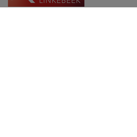
Contact
Place Communale/Gemeenteplein 10A
1630 Linkebeek
Tél: 02/380.79.60
Fax: 02/380.91.03
Email:
michael@immolinkebeek.be
​​​​​​Demandez une estimation gratuite →
Restez informé de notre offre →
Disclaimer
Privacy statement
Cookie policy
/
Paramètres des cookies