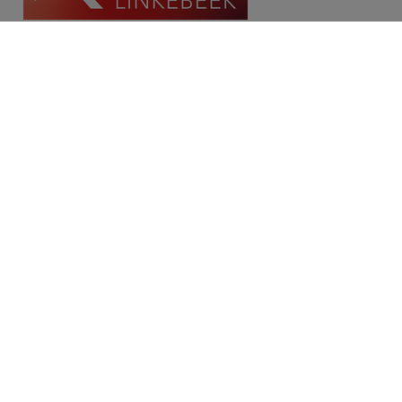
Contact
Place Communale/Gemeenteplein 10A
1630 Linkebeek
Tél: 02/380.79.60
Fax: 02/380.91.03
Email:
michael@immolinkebeek.be
​​​​​​Demandez une estimation gratuite →
Restez informé de notre offre →
Disclaimer
Privacy statement
Cookie policy
/
Paramètres des cookies