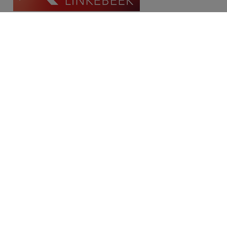
Contact
Place Communale/Gemeenteplein 10A
1630 Linkebeek
Tél: 02/380.79.60
Fax: 02/380.91.03
Email:
michael@immolinkebeek.be
​​​​​​Demandez une estimation gratuite →
Restez informé de notre offre →
Disclaimer
Privacy statement
Cookie policy
/
Paramètres des cookies