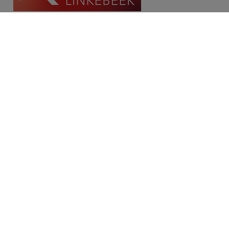
Contact
Place Communale/Gemeenteplein 10A
1630 Linkebeek
Tél: 02/380.79.60
Fax: 02/380.91.03
Email:
michael@immolinkebeek.be
​​​​​​Demandez une estimation gratuite →
Restez informé de notre offre →
Disclaimer
Privacy statement
Cookie policy
/
Paramètres des cookies