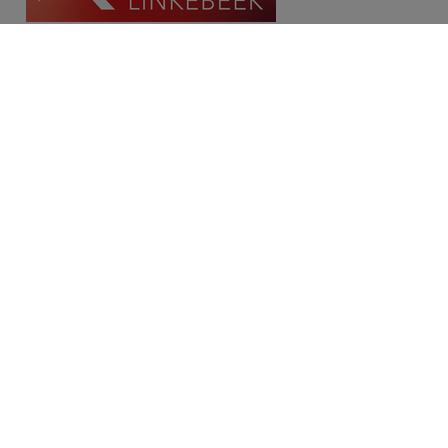
Contact
Place Communale/Gemeenteplein 10A
1630 Linkebeek
Tél: 02/380.79.60
Fax: 02/380.91.03
Email:
michael@immolinkebeek.be
​​​​​​Demandez une estimation gratuite →
Restez informé de notre offre →
Disclaimer
Privacy statement
Cookie policy
/
Paramètres des cookies