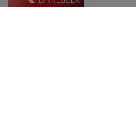
Contact
Place Communale/Gemeenteplein 10A
1630 Linkebeek
Tél: 02/380.79.60
Fax: 02/380.91.03
Email:
michael@immolinkebeek.be
​​​​​​Demandez une estimation gratuite →
Restez informé de notre offre →
Disclaimer
Privacy statement
Cookie policy
/
Paramètres des cookies