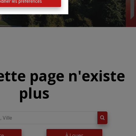
difier les préférences
ette page n'existe
plus
re
À Louer