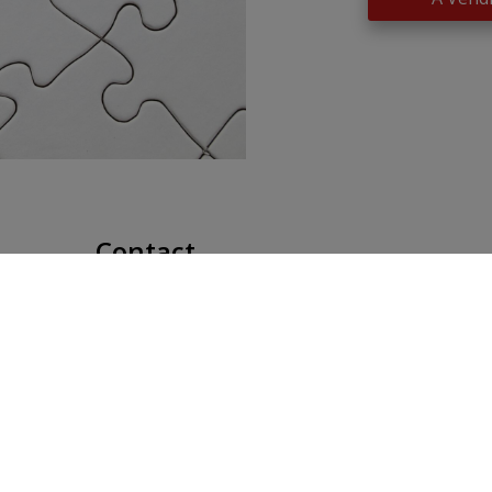
Contact
Place Communale/Gemeenteplein
​​​​​​D
10A
→
1630 Linkebeek
Restez 
Tél: 02/380.79.60
Disclai
Fax: 02/380.91.03
Privac
Email:
michael@immolinkebeek.be
Cookie 
cookie