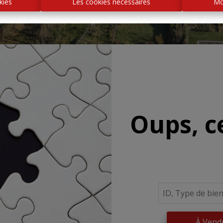
kies
Les cookies nécessaires
Mo
Oups, c
À Vend