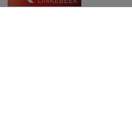
Contact
Place Communale/Gemeenteplein 10A
1630 Linkebeek
Tél: 02/380.79.60
Fax: 02/380.91.03
Email:
michael@immolinkebeek.be
​​​​​​Demandez une estimation gratuite →
Restez informé de notre offre →
Disclaimer
Privacy statement
Cookie policy
/
Paramètres des cookies