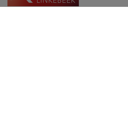
Contact
Place Communale/Gemeenteplein 10A
1630 Linkebeek
Tél: 02/380.79.60
Fax: 02/380.91.03
Email:
michael@immolinkebeek.be
​​​​​​Demandez une estimation gratuite →
Restez informé de notre offre →
Disclaimer
Privacy statement
Cookie policy
/
Paramètres des cookies