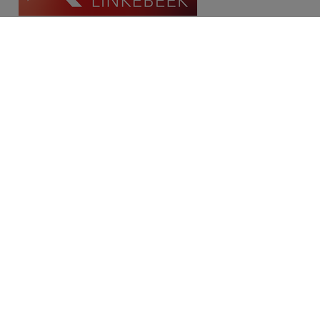
Contact
Place Communale/Gemeenteplein 10A
1630 Linkebeek
Tél: 02/380.79.60
Fax: 02/380.91.03
Email:
michael@immolinkebeek.be
​​​​​​Demandez une estimation gratuite →
Restez informé de notre offre →
Disclaimer
Privacy statement
Cookie policy
/
Paramètres des cookies