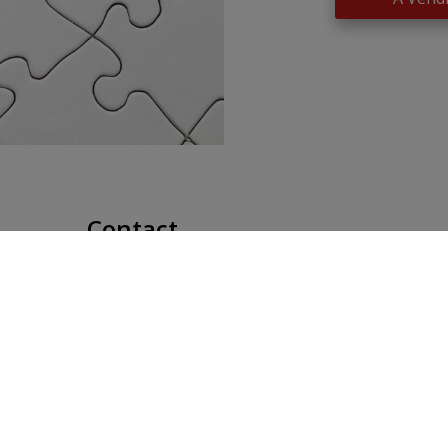
Contact
Place Communale/Gemeenteplein
​​​​​​D
10A
→
1630 Linkebeek
Restez 
Tél: 02/380.79.60
Disclai
Fax: 02/380.91.03
Privac
Email:
michael@immolinkebeek.be
Cookie 
cookie