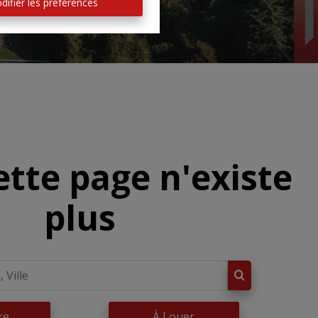
difier les préférences
ette page n'existe
plus
re
À Louer