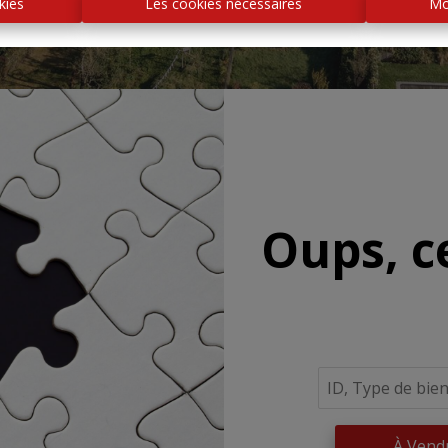
kies
Les cookies nécessaires
Mo
Oups, c
À Vend