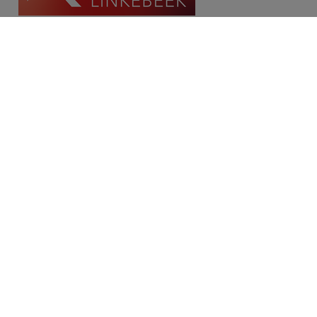
Contact
Place Communale/Gemeenteplein 10A
1630 Linkebeek
Tél: 02/380.79.60
Fax: 02/380.91.03
Email:
michael@immolinkebeek.be
​​​​​​Demandez une estimation gratuite →
Restez informé de notre offre →
Disclaimer
Privacy statement
Cookie policy
/
Paramètres des cookies