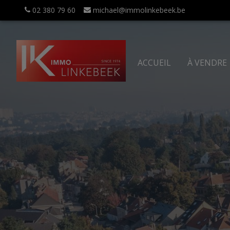
Navigated to Immo Linkebeek
02 380 79 60
michael@immolinkebeek.be
ACCUEIL
À VENDRE