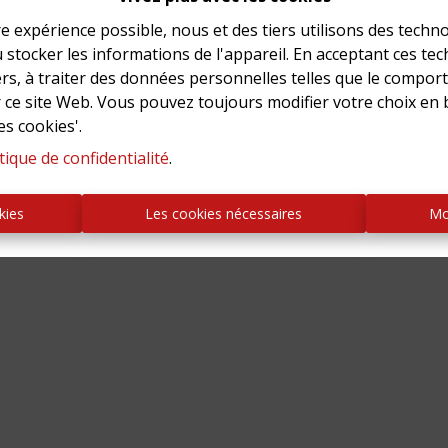
re expérience possible, nous et des tiers utilisons des techno
Vous songez vendre?
 stocker les informations de l'appareil. En acceptant ces te
tiers, à traiter des données personnelles telles que le compo
kebeek
vous offre une estimation fiable e
r ce site Web. Vous pouvez toujours modifier votre choix en 
es cookies'.
tique de confidentialité
.
Estimation gratuite
kies
Les cookies nécessaires
Mo