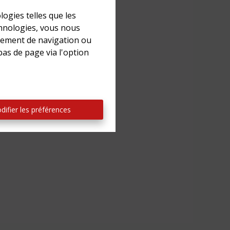
logies telles que les
chnologies, vous nous
rtement de navigation ou
t réaliste.
bas de page via l'option
difier les préférences