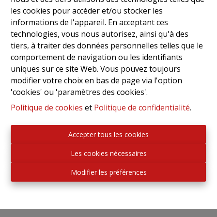
de 9h30 à 18h00.
les cookies pour accéder et/ou stocker les
Du samedi au dimanche :
informations de l'appareil. En acceptant ces
Sur rendez-vous.
technologies, vous nous autorisez, ainsi qu'à des
tiers, à traiter des données personnelles telles que le
Après/Avant les heures d’ouverture :
comportement de navigation ou les identifiants
Sur rendez-vous.
uniques sur ce site Web. Vous pouvez toujours
modifier votre choix en bas de page via l'option
'cookies' ou 'paramètres des cookies'.
Exigences légales
Politique de cookies
et
Politique de confidentialité
.
Courtier-intermédiaire immobilier
BIV 505.831 – Belgique
Accepter tous les cookies
Institut Professionnel des Agents Immobiliers (BIV)
Les cookies nécessaires
Rue du Luxembourg 16 B, 1000 Bruxelles
Modifier les préférences
Soumis au code déontologique du BIV
Numéro de TVA. BE 0432782524