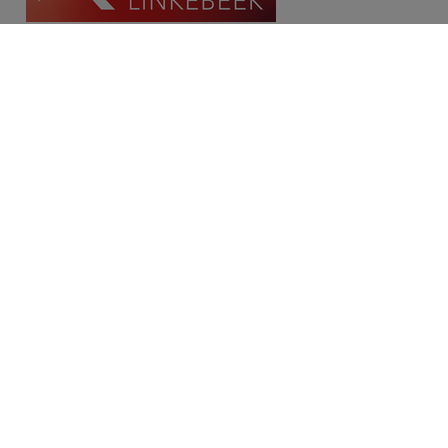
Contact
Place Communale/Gemeenteplein 10A
1630 Linkebeek
Tél: 02/380.79.60
Fax: 02/380.91.03
Email:
michael@immolinkebeek.be
​​​​​​Demandez une estimation gratuite →
Restez informé de notre offre →
Disclaimer
Privacy statement
Cookie policy
/
Paramètres des cookies