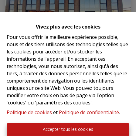
Vivez plus avec les cookies
Pour vous offrir la meilleure expérience possible,
nous et des tiers utilisons des technologies telles que
les cookies pour accéder et/ou stocker les
informations de l'appareil. En acceptant ces
Entrepôt polyvalent avec bureau – excellente
technologies, vous nous autorisez, ainsi qu'à des
accessibilité
tiers, à traiter des données personnelles telles que le
comportement de navigation ou les identifiants
1730 Mollem
|
Ref
: 
2794
uniques sur ce site Web. Vous pouvez toujours
€ 1.940 /mois
modifier votre choix en bas de page via l'option
'cookies' ou 'paramètres des cookies'.
Politique de cookies
et
Politique de confidentialité
.
NOUVEAU
Accepter tous les cookies