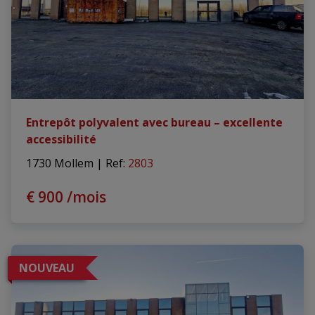
Entrepôt polyvalent avec bureau – excellente
accessibilité
1730 Mollem
|
Ref
: 
2803
€ 900 /mois
NOUVEAU