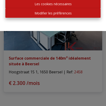
Les cookies nécessaires
Modifier les préférences
Surface commerciale de 140m² idéalement
située à Beersel
Hoogstraat 15 1, 1650 Beersel
|
Ref
: 
2458
€ 2.300 /mois