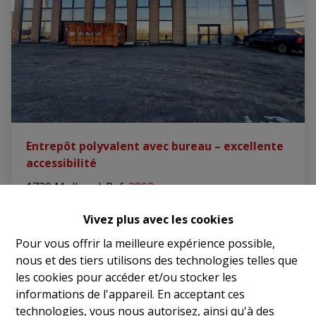
Entrepôt polyvalent avec bureau – excellente
accessibilité
1730 Mollem
|
Ref
: 
2803
€ 900 /mois
Vivez plus avec les cookies
Pour vous offrir la meilleure expérience possible,
nous et des tiers utilisons des technologies telles que
les cookies pour accéder et/ou stocker les
NOUVEAU
informations de l'appareil. En acceptant ces
technologies, vous nous autorisez, ainsi qu'à des