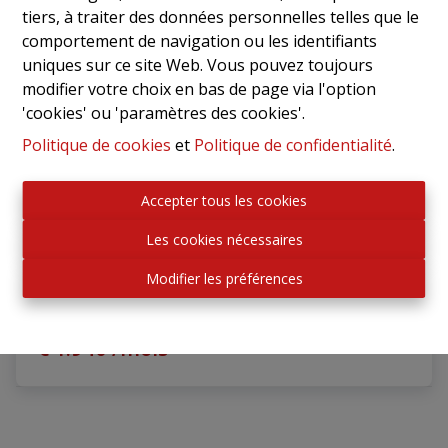
tiers, à traiter des données personnelles telles que le
comportement de navigation ou les identifiants
uniques sur ce site Web. Vous pouvez toujours
modifier votre choix en bas de page via l'option
'cookies' ou 'paramètres des cookies'.
Politique de cookies
et
Politique de confidentialité
.
Accepter tous les cookies
Les cookies nécessaires
Entrepôt polyvalent avec bureau – excellente
accessibilité
Modifier les préférences
1730 Mollem
|
Ref
: 
2794
€ 1.940 /mois