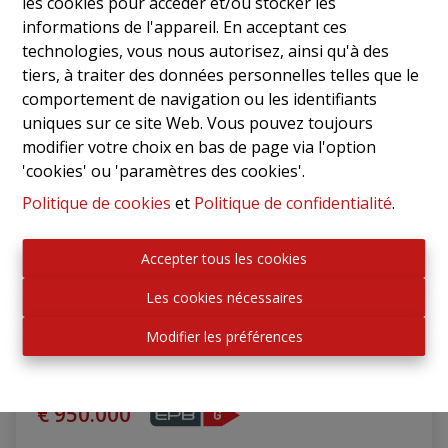
les cookies pour accéder et/ou stocker les
NOUVEAU
informations de l'appareil. En acceptant ces
technologies, vous nous autorisez, ainsi qu'à des
tiers, à traiter des données personnelles telles que le
comportement de navigation ou les identifiants
uniques sur ce site Web. Vous pouvez toujours
modifier votre choix en bas de page via l'option
'cookies' ou 'paramètres des cookies'.
Politique de cookies
et
Politique de confidentialité
.
Accepter tous les cookies
2 Maisons + jardin+ parking 4 chambres et 3
Les cookies nécessaires
chambres
Modifier les préférences
Chaussée de Saint-Job 519 A, 1180 Uccle
|
Ref
: 
2754
€ 950.000