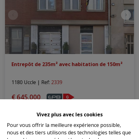
Entrepôt de 235m² avec habitation de 150m²
1180 Uccle
|
Ref
: 
2339
€ 645.000
Vivez plus avec les cookies
4
2
150 m²
Pour vous offrir la meilleure expérience possible,
nous et des tiers utilisons des technologies telles que