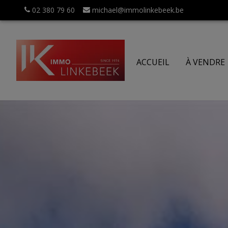
02 380 79 60
michael@immolinkebeek.be
ACCUEIL
À VENDRE