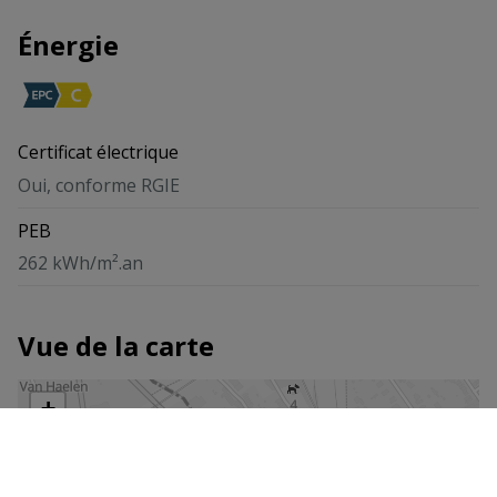
Énergie
Certificat électrique
Oui, conforme RGIE
PEB
262 kWh/m².an
Vue de la carte