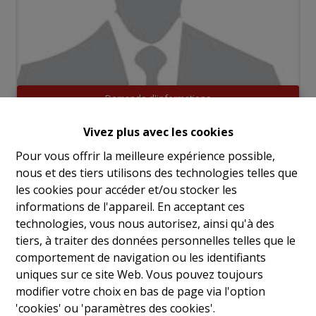
Demande d'informations
Vivez plus avec les cookies
Pour vous offrir la meilleure expérience possible,
3
1
110 m²
nous et des tiers utilisons des technologies telles que
les cookies pour accéder et/ou stocker les
informations de l'appareil. En acceptant ces
Idéalement située à proximité du centre de Linkebeek
technologies, vous nous autorisez, ainsi qu'à des
et de toutes les commodités, cette charmante maison
tiers, à traiter des données personnelles telles que le
d’environ 110 m² séduira par son atmosphère
comportement de navigation ou les identifiants
chaleureuse et son beau potentiel.
uniques sur ce site Web. Vous pouvez toujours
modifier votre choix en bas de page via l'option
Immédiatement habitable, elle se compose de trois
'cookies' ou 'paramètres des cookies'.
chambres confortables, d’une salle de bain ainsi que