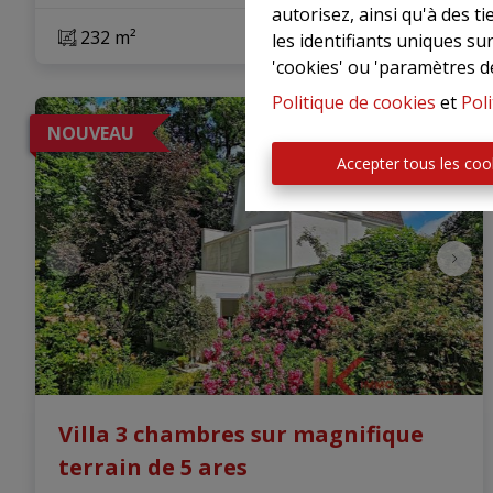
autorisez, ainsi qu'à des 
232 m²
les identifiants uniques su
'cookies' ou 'paramètres d
Politique de cookies
et
Poli
NOUVEAU
Accepter tous les coo
Villa 3 chambres sur magnifique
terrain de 5 ares