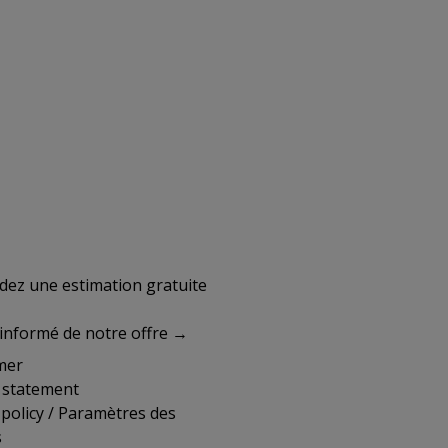
emandez une estimation gratuite
informé de notre offre →
mer
y statement
policy
/
Paramètres des
s