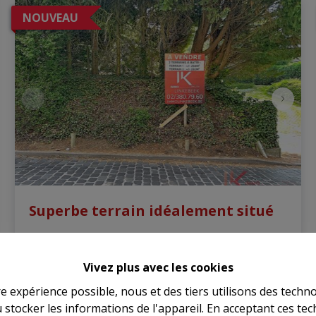
NOUVEAU
Superbe terrain idéalement situé
Terrain Avenue Dolez 538, 1180 Uccle
|
Ref
: 
2834
Vivez plus avec les cookies
re expérience possible, nous et des tiers utilisons des techno
€ 252.500
 stocker les informations de l'appareil. En acceptant ces te