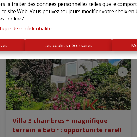
tiers, à traiter des données personnelles telles que le compo
258 m²
r ce site Web. Vous pouvez toujours modifier votre choix en 
es cookies'.
tique de confidentialité
.
NOUVEAU
kies
Les cookies nécessaires
Mo
Villa 3 chambres + magnifique
terrain à bâtir : opportunité rare!!