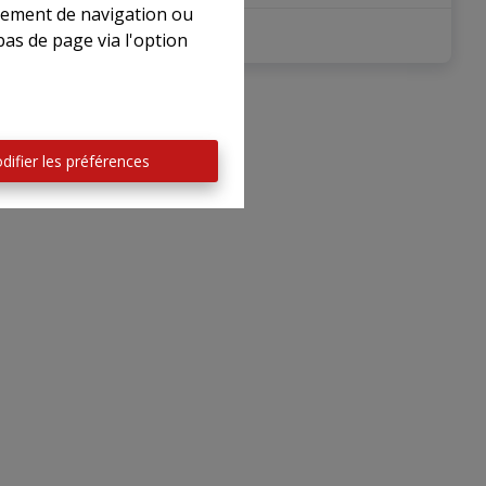
rtement de navigation ou
3
1
400 m²
bas de page via l'option
difier les préférences