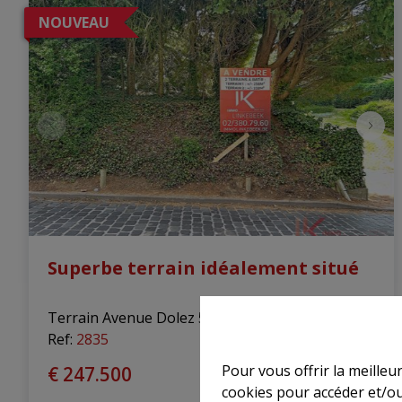
NOUVEAU
Superbe terrain idéalement situé
Terrain Avenue Dolez 540, 1180 Uccle
|
Ref
: 
2835
Pour vous offrir la meilleu
€ 247.500
cookies pour accéder et/ou