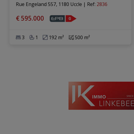
Rue Engeland 557, 1180 Uccle
|
Ref
: 
2836
€ 595.000
3
1
192 m²
500 m²