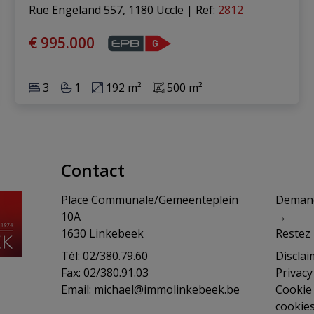
Rue Engeland 557, 1180 Uccle
|
Ref
: 
2812
€ 995.000
3
1
192 m²
500 m²
Contact
Place Communale/Gemeenteplein
​​​​​​D
10A
→
1630 Linkebeek
Restez 
Tél: 02/380.79.60
Disclai
Fax: 02/380.91.03
Privac
Email:
michael@immolinkebeek.be
Cookie 
cookie