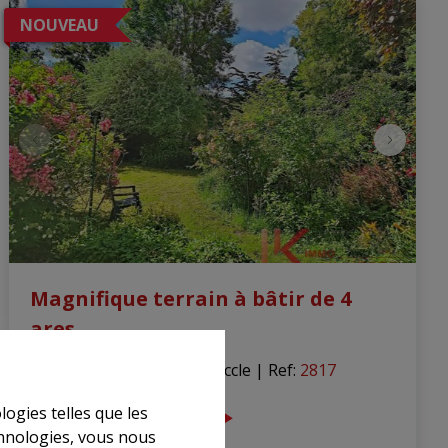
NOUVEAU
Magnifique terrain à bâtir de 4
ares
Rue Engeland 557, 1180 Uccle
|
Ref
: 
2817
logies telles que les
€ 350.000
chnologies, vous nous