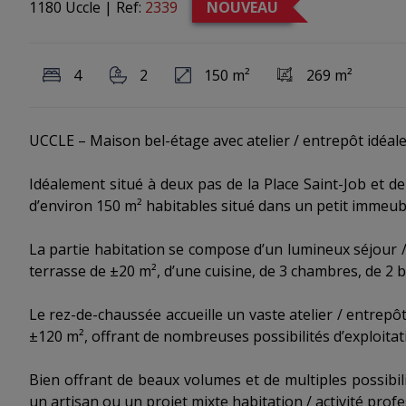
1180 Uccle
|
Ref:
2339
NOUVEAU
4
2
150 m²
269 m²
UCCLE – Maison bel-étage avec atelier / entrepôt idéale
Idéalement situé à deux pas de la Place Saint-Job et de
d’environ 150 m² habitables situé dans un petit immeub
La partie habitation se compose d’un lumineux séjour 
terrasse de ±20 m², d’une cuisine, de 3 chambres, de 2 b
Le rez-de-chaussée accueille un vaste atelier / entrepô
±120 m², offrant de nombreuses possibilités d’exploit
Bien offrant de beaux volumes et de multiples possibil
un artisan ou un projet mixte habitation / activité profe