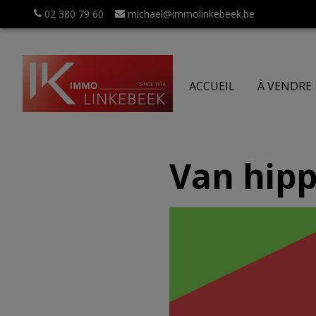
02 380 79 60
michael@immolinkebeek.be
ACCUEIL
À VENDRE
Van hipp