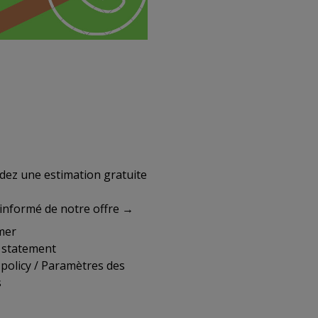
emandez une estimation gratuite
informé de notre offre →
mer
y statement
policy
/
Paramètres des
s