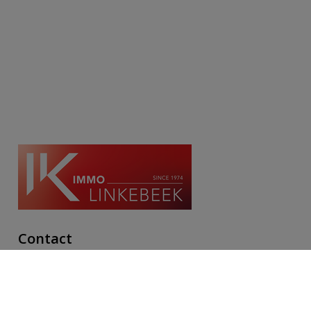
Contact
Place Communale/Gemeenteplein 10A
1630 Linkebeek
Tél: 02/380.79.60