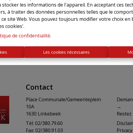
Retour à la page précédente
Retour à la page d'accuei
 stocker les informations de l'appareil. En acceptant ces te
tiers, à traiter des données personnelles telles que le compo
r ce site Web. Vous pouvez toujours modifier votre choix en 
es cookies'.
tique de confidentialité
.
kies
Les cookies nécessaires
Mo
Contact
Place Communale/Gemeenteplein
​​​​​​D
10A
→
1630 Linkebeek
Restez 
Tél: 02/380.79.60
Disclai
Fax: 02/380.91.03
Privac