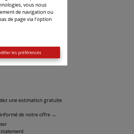
l
chnologies, vous nous
rtement de navigation ou
bas de page via l'option
difier les préférences
emandez une estimation gratuite
informé de notre offre →
mer
y statement