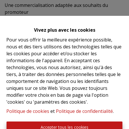
Une commercialisation adaptée aux souhaits du
promoteur
Nous mettons à votre disposition :
Vivez plus avec les cookies
Département composé de professionnels de
Pour vous offrir la meilleure expérience possible,
la vente sur plans maîtrisant les aspects
nous et des tiers utilisons des technologies telles que
techniques, juridiques et commerciaux.
les cookies pour accéder et/ou stocker les
Assistance et conseil dans la conception des
informations de l'appareil. En acceptant ces
appartements en fonction du type de
technologies, vous nous autorisez, ainsi qu'à des
demande locale.
tiers, à traiter des données personnelles telles que le
Détermination du prix de vente de chaque
comportement de navigation ou les identifiants
appartement pondéré selon sa potentialité.
uniques sur ce site Web. Vous pouvez toujours
Un suivi complet depuis de la phase de
modifier votre choix en bas de page via l'option
présentation jusqu’à la signature de l’acte
'cookies' ou 'paramètres des cookies'.
authentique.
Politique de cookies
et
Politique de confidentialité
.
Accepter tous les cookies