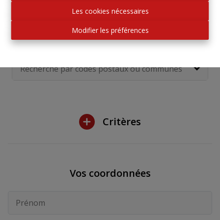
Les cookies nécessaires
Dans quelle(s) commune(s) recherchez-
Modifier les préférences
vous une propriété?
Critères
Vos coordonnées