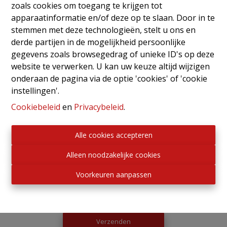
zoals cookies om toegang te krijgen tot
apparaatinformatie en/of deze op te slaan. Door in te
stemmen met deze technologieën, stelt u ons en
derde partijen in de mogelijkheid persoonlijke
gegevens zoals browsegedrag of unieke ID's op deze
website te verwerken. U kan uw keuze altijd wijzigen
onderaan de pagina via de optie 'cookies' of 'cookie
instellingen'.
Cookiebeleid
en
Privacybeleid
.
Alle cookies accepteren
Alleen noodzakelijke cookies
Ik wens op de hoogte te blijven van het aanbod.
Voorkeuren aanpassen
Door dit formulier te verzenden, verklaart u zich
akkoord met ons
privacy statement
Verzenden