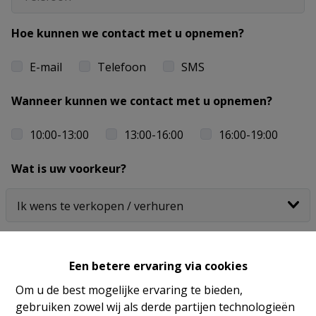
Hoe kunnen we contact met u opnemen?
E-mail
Telefoon
SMS
Wanneer kunnen we contact met u opnemen?
10:00-13:00
13:00-16:00
16:00-19:00
Wat is uw voorkeur?
Een betere ervaring via cookies
Wat is het adres van het pand dat u wenst te
Om u de best mogelijke ervaring te bieden,
verkopen / verhuren?
gebruiken zowel wij als derde partijen technologieën