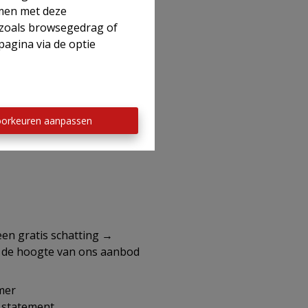
mmen met deze
s zoals browsegedrag of
pagina via de optie
ogen.
e vastgoedmakelaars
orkeuren aanpassen
aag een gratis schatting →
p de hoogte van ons aanbod
mer
y statement