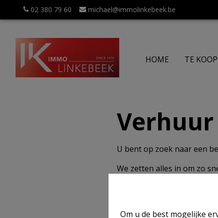
02 380 79 60
michael@immolinkebeek.be
HOME
TE KOOP
Verhuur
U bent op zoek naar een b
We zetten alles in om zo sn
We bieden aan:
Een vaste medewerk
Om u de best mogelijke erv