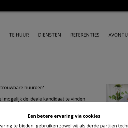
TE HUUR
DIENSTEN
REFERENTIES
AVONTU
etrouwbare huurder?
el mogelijk de ideale kandidaat te vinden
Een betere ervaring via cookies
er die zijn ervaring te uwer beschikking stelt
aring te bieden, gebruiken zowel wij als derde partijen tec