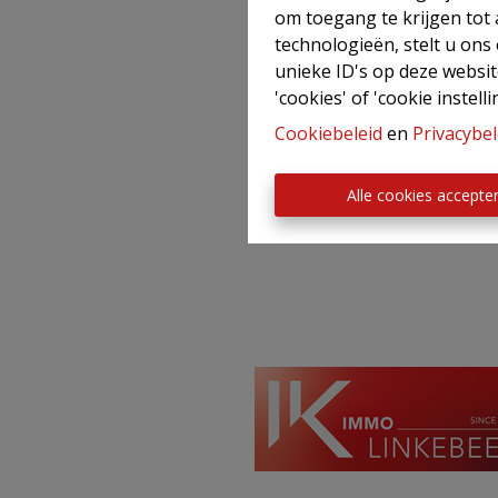
en die zorgt voor a
om toegang te krijgen tot
Kwalitatieve mark
technologieën, stelt u ons
een brede waaier v
unieke ID's op deze websit
Kandidaat huurders
'cookies' of 'cookie instelli
We geven advies o
Cookiebeleid
en
Privacybel
U kunt in alle ve
rekenen.
Alle cookies accepte