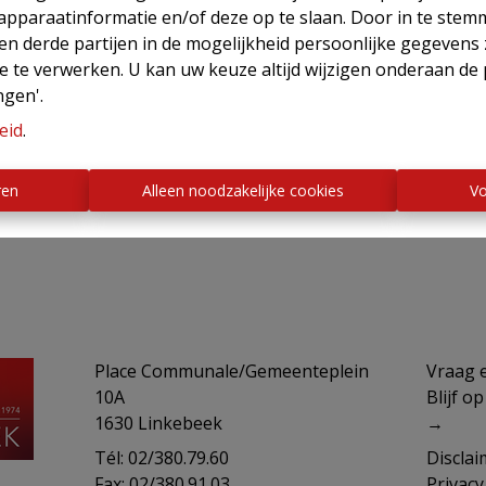
lle contacten.
 apparaatinformatie en/of deze op te slaan. Door in te ste
eting - uw vastgoed wordt gepromoveerd op
 en derde partijen in de mogelijkheid persoonlijke gegeven
an kanalen.
e te verwerken. U kan uw keuze altijd wijzigen onderaan de 
 worden zorgvuldig gescreend op solvabiliteit.
ngen'.
ver de werken die de waarde van het vastgoed kunnen verh
eid
.
rtrouwen op een dynamisch team van ervaren en beschikbar
ren
Alleen noodzakelijke cookies
Vo
Place Communale/Gemeenteplein
​​​​​​Vr
10A
Blijf o
1630 Linkebeek
→
Tél: 02/380.79.60
Disclai
Fax: 02/380.91.03
Privac