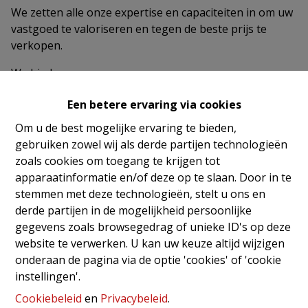
We zetten alle onze expertise en capaciteiten in om uw
vastgoed te valoriseren en tegen de beste prijs te
verkopen.
We bieden aan:
Stap per stap begeleiding door een vaste
Een betere ervaring via cookies
medewerker zodat een gepersonaliseerde
Om u de best mogelijke ervaring te bieden,
relatie ontstaat.
gebruiken zowel wij als derde partijen technologieën
Promotie van uw vastgoed wordt op een
zoals cookies om toegang te krijgen tot
brede waaier van advertentie kanalen zodat
apparaatinformatie en/of deze op te slaan. Door in te
uw eigendom met de beste uitstraling en
stemmen met deze technologieën, stelt u ons en
service in de markt gezet wordt.
derde partijen in de mogelijkheid persoonlijke
Gebruik van foto’s en video’s die door
gegevens zoals browsegedrag of unieke ID's op deze
professionele filmmakers worden gemaakt.
website te verwerken. U kan uw keuze altijd wijzigen
Perfecte kennis van de omgeving van uw
onderaan de pagina via de optie 'cookies' of 'cookie
vastgoed.
instellingen'.
U kunt in alle vertrouwen op een dynamisch
Cookiebeleid
en
Privacybeleid
.
team van ervaren en beschikbare