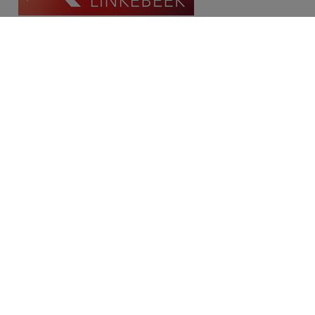
Contact
Place Communale/Gemeenteplein 10A
1630 Linkebeek
Tél: 02/380.79.60
Fax: 02/380.91.03
Email:
michael@immolinkebeek.be
​​​​​​Demandez une estimation gratuite →
Restez informé de notre offre →
Disclaimer
Privacy statement
Cookie policy
/
Paramètres des cookies