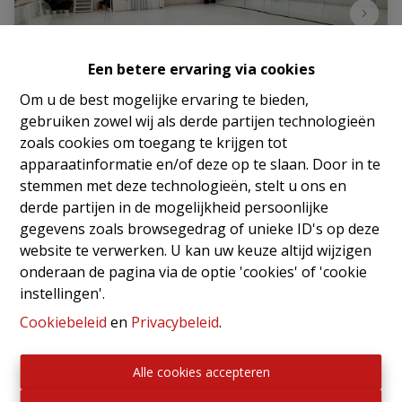
Een betere ervaring via cookies
Om u de best mogelijke ervaring te bieden,
gebruiken zowel wij als derde partijen technologieën
zoals cookies om toegang te krijgen tot
UKKEL – Atelier / magazijn met tal van
apparaatinformatie en/of deze op te slaan. Door in te
mogelijkheden vlakbij Sint-Jobplein
stemmen met deze technologieën, stelt u ons en
derde partijen in de mogelijkheid persoonlijke
1180 Ukkel
|
Ref
: 
2809
gegevens zoals browsegedrag of unieke ID's op deze
€ 295.000
website te verwerken. U kan uw keuze altijd wijzigen
onderaan de pagina via de optie 'cookies' of 'cookie
instellingen'.
2
Cookiebeleid
en
Privacybeleid
.
Alle cookies accepteren