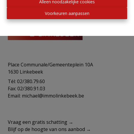
Alleen noodzakelijke cookies
Voorkeuren aanpassen
Place Communale/Gemeenteplein 10A
1630 Linkebeek
Tél: 02/380.79.60
Fax: 02/380.91.03
Email:
michael@immolinkebeek.be
​​​​​​Vraag een gratis schatting →
Blijf op de hoogte van ons aanbod →