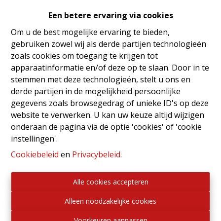
Een betere ervaring via cookies
Immo Linkebeek presenteert deze ruime bel-
Om u de best mogelijke ervaring te bieden,
etagewoning, ideaal gelegen in een rustige en
gebruiken zowel wij als derde partijen technologieën
gegeerde woonwijk van Sint-Pieters-Leeuw. Dankzij de
zoals cookies om toegang te krijgen tot
royale volumes en de uitstekende lichtinval is deze
apparaatinformatie en/of deze op te slaan. Door in te
woning de perfecte keuze voor gezinnen die op zoek
stemmen met deze technologieën, stelt u ons en
zijn naar ruimte, comfort en een vlotte bereikbaarheid
derde partijen in de mogelijkheid persoonlijke
van alle voorzieningen.
gegevens zoals browsegedrag of unieke ID's op deze
website te verwerken. U kan uw keuze altijd wijzigen
Op het gelijkvloers bevindt zich een inkomhal die
onderaan de pagina via de optie 'cookies' of 'cookie
toegang biedt tot de verschillende ruimtes van de
instellingen'.
woning, evenals een garage en meerdere
parkeerplaatsen. Op de verdieping ontdekt u een
Cookiebeleid
en
Privacybeleid
.
ruime en lichtrijke leefruimte bestaande uit een
gezellige woonkamer en een eetkamer die naadloos
Alle cookies accepteren
aansluit op de volledig uitgeruste keuken. Deze
aangename leefomgeving geeft rechtstreeks toegang
Alleen noodzakelijke cookies
tot het terras en de tuin, waar u in alle rust kunt
Voorkeuren aanpassen