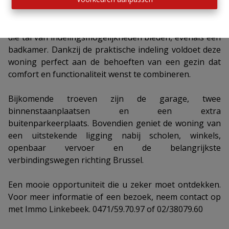
genieten van zonnige dagen.
De nachthal leidt naar vier comfortabele slaapkamers
die tal van indelingsmogelijkheden bieden, evenals een
badkamer. Dankzij de praktische indeling voldoet deze
woning perfect aan de behoeften van een gezin dat
comfort en functionaliteit wenst te combineren.
Bijkomende troeven zijn de garage, twee
binnenstaanplaatsen en een extra
buitenparkeerplaats. Bovendien geniet de woning van
een uitstekende ligging nabij scholen, winkels,
openbaar vervoer en de belangrijkste
verbindingswegen richting Brussel.
Een mooie opportuniteit die u zeker moet ontdekken.
Voor meer informatie of een bezoek, neem contact op
met Immo Linkebeek. 0471/59.70.97 of 02/38079.60