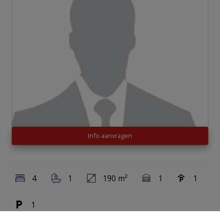
Info aanvragen
4
1
190 m²
1
1
1