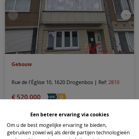
Gebouw
Rue de l'Église 10, 1620 Drogenbos
|
Ref
: 
2810
€ 520.000
Een betere ervaring via cookies
4
3
185 m²
Om u de best mogelijke ervaring te bieden,
gebruiken zowel wij als derde partijen technologieën