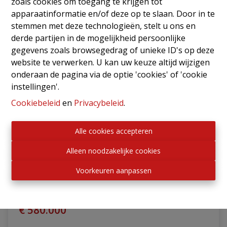
zoals cookies om toegang te krijgen tot
OPTIE
apparaatinformatie en/of deze op te slaan. Door in te
stemmen met deze technologieën, stelt u ons en
derde partijen in de mogelijkheid persoonlijke
gegevens zoals browsegedrag of unieke ID's op deze
website te verwerken. U kan uw keuze altijd wijzigen
onderaan de pagina via de optie 'cookies' of 'cookie
instellingen'.
Cookiebeleid
en
Privacybeleid
.
Alle cookies accepteren
Gebouw
Alleen noodzakelijke cookies
Voorkeuren aanpassen
Marie Collartstraat 52, 1620 Drogenbos
|
Ref
: 
2766
€ 580.000