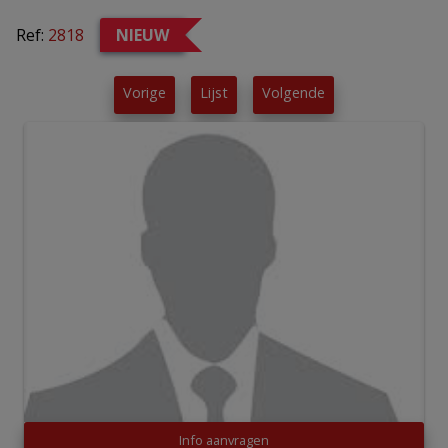
Ref:
2818
NIEUW
Vorige
Lijst
Volgende
Info aanvragen