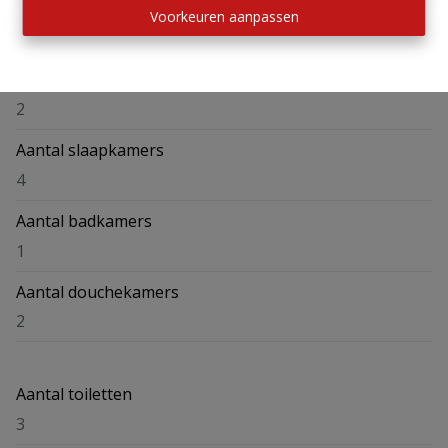
Adres
Voorkeuren aanpassen
Camille Leunensstraat 9, 1600 Sint-Pieters-Leeuw
Verdieping
2
Aantal slaapkamers
4
Aantal badkamers
1
Aantal douchekamers
2
Aantal toiletten
3