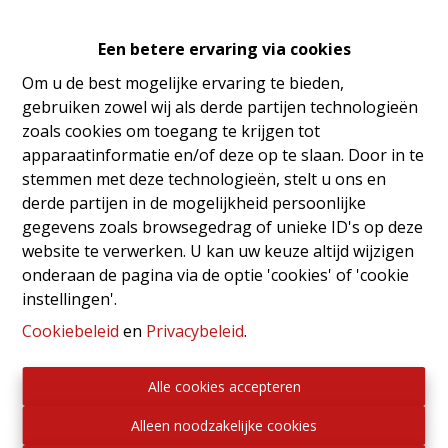
Een betere ervaring via cookies
4
1
2
284 m²
Om u de best mogelijke ervaring te bieden,
gebruiken zowel wij als derde partijen technologieën
zoals cookies om toegang te krijgen tot
400 m²
1
apparaatinformatie en/of deze op te slaan. Door in te
stemmen met deze technologieën, stelt u ons en
derde partijen in de mogelijkheid persoonlijke
gegevens zoals browsegedrag of unieke ID's op deze
website te verwerken. U kan uw keuze altijd wijzigen
Delen
onderaan de pagina via de optie 'cookies' of 'cookie
instellingen'.
Cookiebeleid
en
Privacybeleid
.
Alle cookies accepteren
Algemeen
Alleen noodzakelijke cookies