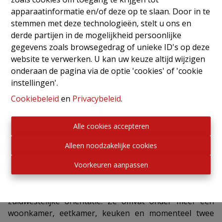
Gelegen in de Bourdonstraat, op wandelafstand van
apparaatinformatie en/of deze op te slaan. Door in te
het gemeenteplein van Linkebeek, bevindt zich deze
stemmen met deze technologieën, stelt u ons en
architectenwoning uit 1968, ontworpen door Willy
derde partijen in de mogelijkheid persoonlijke
Serneels, opgenomen in de architecturale
gegevens zoals browsegedrag of unieke ID's op deze
erfgoedinventaris van Brussel. Een woning die
website te verwerken. U kan uw keuze altijd wijzigen
liefhebbers van karaktervolle panden en
onderaan de pagina via de optie 'cookies' of 'cookie
modernistische architectuur zeker zal aanspreken.
instellingen'.
Cookiebeleid
en
Privacybeleid
.
Achter de bijzondere en herkenbare gevel bevindt zich
een originele indeling met halve niveaus en
Alle cookies accepteren
tussenniveaus, typerend voor de architectuur van die
periode. Dit zorgt voor interessante volumes en een
Alleen noodzakelijke cookies
vlotte circulatie tussen de verschillende ruimtes.
Voorkeuren aanpassen
De woning heeft een bebouwde oppervlakte van ca.
242 m² en is gelegen op een perceel van ca. 340 m² met
zuidwestelijke oriëntatie. Ze omvat onder meer een
woonkamer, eetkamer, keuken en momenteel twee