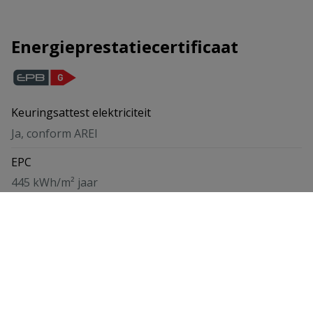
Energieprestatiecertificaat
Keuringsattest elektriciteit
Ja, conform AREI
EPC
445 kWh/m² jaar
Kaartweergave