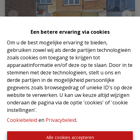
Een betere ervaring via cookies
Om u de best mogelijke ervaring te bieden,
gebruiken zowel wij als derde partijen technologieën
zoals cookies om toegang te krijgen tot
Gebouw
apparaatinformatie en/of deze op te slaan. Door in te
stemmen met deze technologieën, stelt u ons en
derde partijen in de mogelijkheid persoonlijke
Marie Collartstraat 52, 1620 Drogenbos
|
gegevens zoals browsegedrag of unieke ID's op deze
Ref
: 
2766
website te verwerken. U kan uw keuze altijd wijzigen
€ 580.000
onderaan de pagina via de optie 'cookies' of 'cookie
instellingen'.
Cookiebeleid
en
Privacybeleid
.
3
3
200 m²
Alle cookies accepteren